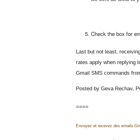
Check the box for em
Last but not least, receivi
rates apply when replying 
Gmail SMS commands from y
Posted by Geva Rechav, P
====
Envoyez et recevez des emails Gm