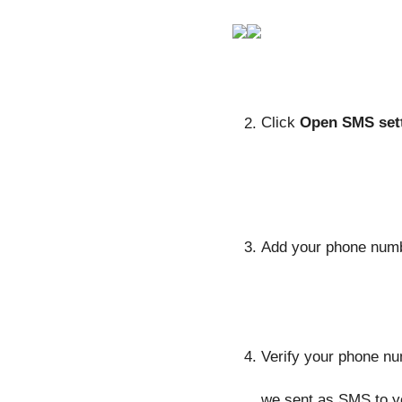
Click 
Open SMS set
Add your phone numbe
Verify your phone num
we sent as SMS to y