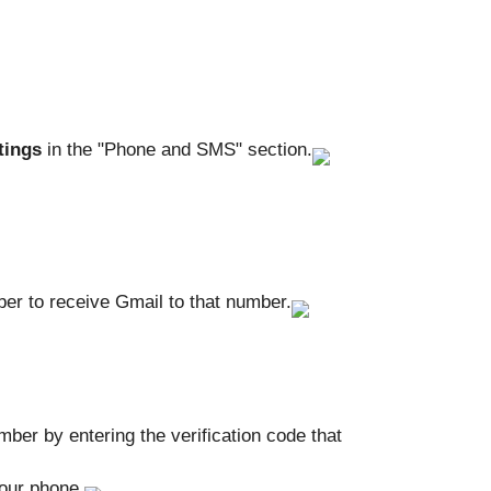
tings
 in the "Phone and SMS" section.
r to receive Gmail to that number.
ber by entering the verification code that 
our phone.