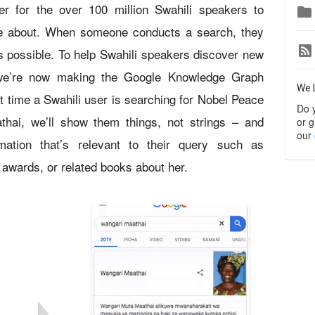
r for the over 100 million Swahili speakers to

re about. When someone conducts a search, they
 possible. To help Swahili speakers discover new
 we’re now making the Google Knowledge Graph
We 
xt time a Swahili user is searching for Nobel Peace
Do 
hai, we’ll show them things, not strings – and
or g
our
ormation that’s relevant to their query such as
r awards, or related books about her.