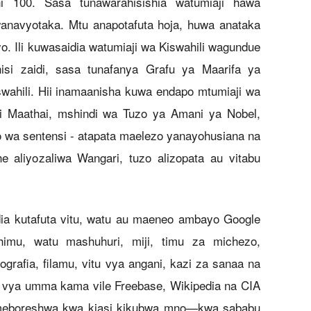
ni 100. Sasa tunawarahisishia watumiaji hawa
 wanavyotaka. Mtu anapotafuta hoja, huwa anataka
. Ili kuwasaidia watumiaji wa Kiswahili wagundue
si zaidi, sasa tunafanya Grafu ya Maarifa ya
swahili. Hii inamaanisha kuwa endapo mtumiaji wa
ri Maathai, mshindi wa Tuzo ya Amani ya Nobel,
 wa sentensi - atapata maelezo yanayohusiana na
e aliyozaliwa Wangari, tuzo alizopata au vitabu
dia kutafuta vitu, watu au maeneo ambayo Google
imu, watu mashuhuri, miji, timu za michezo,
ografia, filamu, vitu vya angani, kazi za sanaa na
zo vya umma kama vile Freebase, Wikipedia na CIA
 imeboreshwa kwa kiasi kikubwa mno—kwa sababu