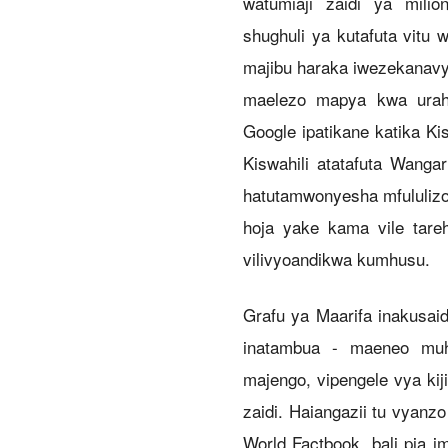
watumiaji zaidi ya milio
shughuli ya kutafuta vitu
majibu haraka iwezekanavyo
maelezo mapya kwa urahi
Google ipatikane katika Ki
Kiswahili atatafuta Wanga
hatutamwonyesha mfululizo
hoja yake kama vile tareh
vilivyoandikwa kumhusu.
Grafu ya Maarifa inakusai
inatambua - maeneo muh
majengo, vipengele vya kiji
zaidi. Haiangazii tu vyan
World Factbook, bali pia