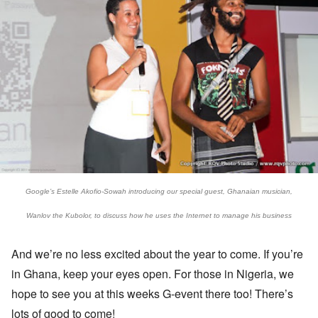
Google’s Estelle Akofio-Sowah introducing our special guest, Ghanaian musician,
Wanlov the Kubolor, to discuss how he uses the Internet to manage his business
And we’re no less excited about the year to come. If you’re
in Ghana, keep your eyes open. For those in Nigeria, we
hope to see you at this weeks G-event there too! There’s
lots of good to come!