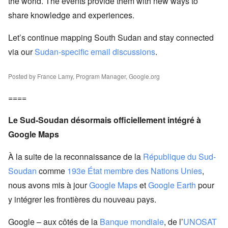
the world. The events provide them with new ways to
share knowledge and experiences.
Let’s continue mapping South Sudan and stay connected
via our
Sudan-specific email discussions
.
Posted by France Lamy, Program Manager, Google.org
====
Le Sud-Soudan désormais officiellement intégré à
Google Maps
À la suite de la reconnaissance de la
République du Sud-
Soudan
comme
193e État membre des Nations Unies
,
nous avons mis à jour
Google Maps
et
Google Earth
pour
y intégrer les frontières du nouveau pays.
Google – aux côtés de la
Banque mondiale
, de l’
UNOSAT