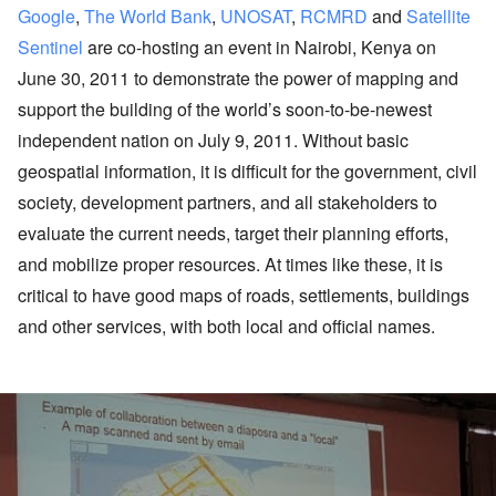
Google
,
The World Bank
,
UNOSAT
,
RCMRD
and
Satellite
Sentinel
are co-hosting an event in Nairobi, Kenya on
June 30, 2011 to demonstrate the power of mapping and
support the building of the world’s soon-to-be-newest
independent nation on July 9, 2011. Without basic
geospatial information, it is difficult for the government, civil
society, development partners, and all stakeholders to
evaluate the current needs, target their planning efforts,
and mobilize proper resources. At times like these, it is
critical to have good maps of roads, settlements, buildings
and other services, with both local and official names.